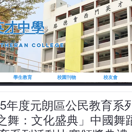
英才中學
utheran college
學生教育
校園刊物
校友會
2025年度元朗區公民教育系
族之舞：文化盛典」中國舞