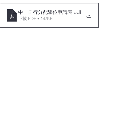
中一自行分配學位申請表
.pdf
下載 PDF • 147KB
20232024 中一報名通知 - 更新(中+英)
.pdf
下載 PDF • 255KB
個人資料收集聲明
.pdf
下載 PDF • 107KB
查看全部
最新文章