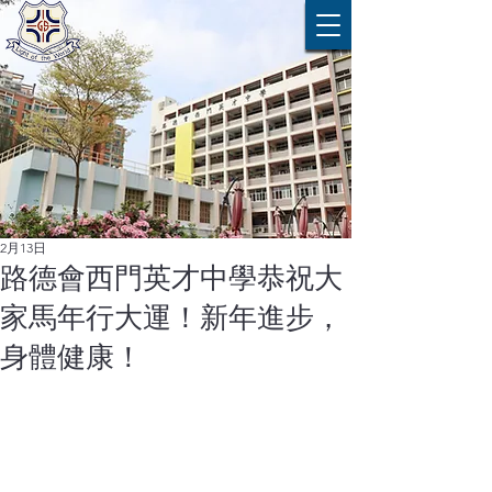
2月13日
路德會西門英才中學恭祝大
家馬年行大運！新年進步，
身體健康！