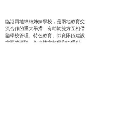
臨港兩地締結姊妹學校，是兩地教育交
流合作的重大舉措，有助於雙方互相借
鑒學校管理、特色教育、師資隊伍建設
方面的經驗，促進雙方教學和管理創
新，提高教學品質。同時也打通了臨港
兩地師生文化互通的通道，更為師生拓
展視野提供了廣闊的平台。願兩校攜手
共進，共創未來，共同書寫兩地教育事
業的新篇章。