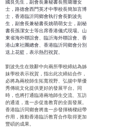
國良先生，副會長兼秘書長熊璐珊女
士，路德會西門英才中學校長簡加言博
士，香港臨沂同鄉會執行會長劉波先
生，副會長兼秘書長姚萌萌女士，副秘
書長孫潔女士等出席香港儀式現場。山
東省海外聯誼會、臨沂海外聯誼會、香
港山東社團總會、香港臨沂同鄉會分別
送上花籃，表示熱烈祝賀。
劉波先生在致辭中向兩所學校締結為姊
妹學校表示祝賀，指出此次締結合作，
必將為兩校師生拓寬視野、弘揚中華優
秀傳統文化提供更好的發展平台。同
時，也將打通臨港兩地師生交流、互訪
的通道，進一步促進教育的全面發展。
香港臨沂同鄉會將進一步發揮橋樑紐帶
作用，推動香港臨沂教育合作取得更加
豐碩的成果。