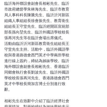
臨沂海外聯誼會副會長相彬先生、臨沂
市政府總督學朱林海先生、臨沂市教育
局人事科科長陳騰先生、臨沂沂河新區
組織人事組組長徐會振先生、教育衛生
組組長王守堂先生、臨沂經開區宣統部
部長孫向堃先生、臨沂外國語學校校長
張再河先生等在臨沂會場出席儀式。 
活動由臨沂沂河新區教育衛生組組長王
守堂先生主持。活動中，臨沂外國語學
校與香港路德會西門英才中學兩所學校
進行線上簽約，締結為姊妹學校。臨沂
海外聯誼會副會長相彬先生、香港臨沂
同鄉會執行會長劉波先生、臨沂外國語
學校校長張再河先生、香港路德會西門
英才中學校長簡加言博士分別進行致
辭。
相彬先生在致辭中介紹了臨沂經濟社會
發展情況，對兩校締結為姊妹學校表示