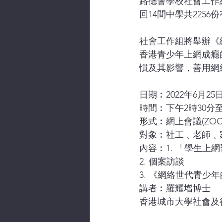
路德會學校社會工作組
回14間中學共2256
社會工作組將舉辦《
香港青少年上網成癮
慣及其影響，善用網
日期︰2022年6月25
時間︰下午2時30分至
形式︰網上會議(ZOO
對象︰社工﹑老師﹑
內容︰1. 「學生上
2. 個案訪談
3. 《網絡世代青少
講者︰羅耀增博士
香港城市大學社會及