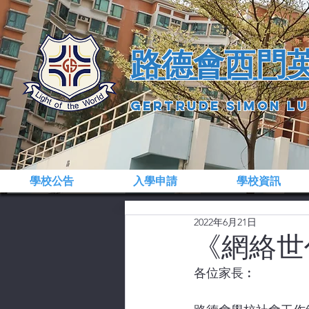
​路德會西門
gertrude simon l
學校公告
入學申請
學校資訊
2022年6月21日
《網絡世
各位家長︰