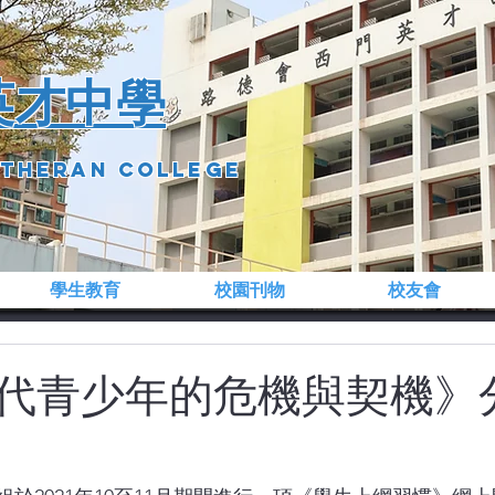
英才中學
utheran college
學生教育
校園刊物
校友會
代青少年的危機與契機》