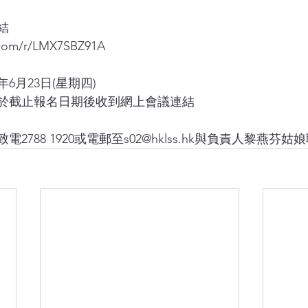
結
e.com/r/LMX7SBZ91A
年6月23日(星期四)
於截止報名日期後收到網上會議連結
2788 1920或電郵至
s02@hklss.hk
與負責人黎燕芬姑娘