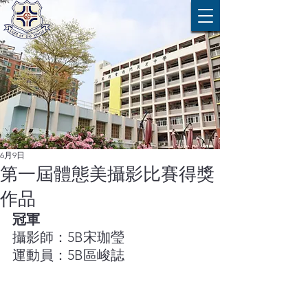
6月9日
第一屆體態美攝影比賽得獎
作品
冠軍
攝影師：5B宋珈瑩
運動員：5B區峻誌