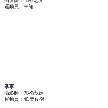
攝影師：1B藍志文
運動員：未知
季軍
攝影師：3B楊蕊婷
運動員：4D黃俊衡