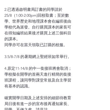
2.已透過啟明書局訂書的同學請於
25/8（1:00-2:00pm)回校取書；至於數
學、世界歷史和地理課本會在編班後由
學校代為派發。自行購買課本的家長可
在得知編班結果後才購買上述三個科目
的課本。
同學亦可在當天領取已訂購的校服。
3.5/8-7/8 的暑期網上聖經班如常舉行。
4.原定11-14/8 的中一銜接班將會取消；
學校擬在開學的首兩天進行精簡的銜接
班課程，讓同學對課堂常規及自主學習
有基本的認識。
確實開學日期及上述安排的細節待教育
局日後有進一步的宣布後再通知家長、
同學。不便之處，請見諒。