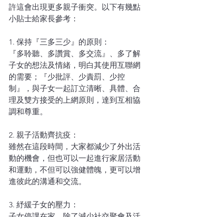
許這會出現更多親子衝突。以下有幾點
小貼士給家長參考：
1. 保持『三多三少』的原則：
『多聆聽、多讚賞、多交流』、多了解
子女的想法及情緒，明白其使用互聯網
的需要；『少批評、少責罰、少控
制』，與子女一起訂立清晰、具體、合
理及雙方接受的上網原則，達到互相協
調和尊重。
2. 親子活動齊抗疫：
雖然在這段時間，大家都減少了外出活
動的機會，但也可以一起進行家居活動
和運動，不但可以強健體魄，更可以增
進彼此的溝通和交流。
3. 紓緩子女的壓力：
子女停課在家，除了減少社交聚會及活