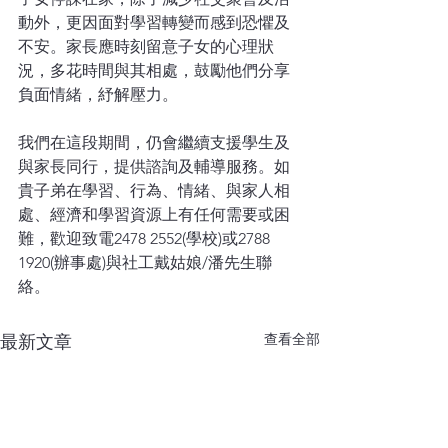
動外，更因面對學習轉變而感到恐懼及
不安。家長應時刻留意子女的心理狀
況，多花時間與其相處，鼓勵他們分享
負面情緒，紓解壓力。
我們在這段期間，仍會繼續支援學生及
與家長同行，提供諮詢及輔導服務。如 
貴子弟在學習、行為、情緒、與家人相
處、經濟和學習資源上有任何需要或困
難，歡迎致電2478 2552(學校)或2788 
1920(辦事處)與社工戴姑娘/潘先生聯
絡。
查看全部
最新文章