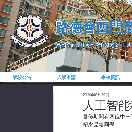
​路德會西門
gertrude simon l
學校公告
入學申請
學校資訊
2020年8月19日
人工智能
暑假期間有四位中一同學參
紀念品給同學