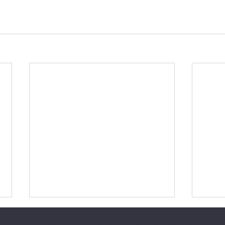
n@mail.gslc.edu.hk
香港新界元朗公園北路一號