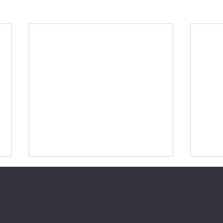
n@mail.gslc.edu.hk
香港新界元朗公園北路一號