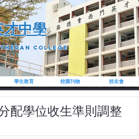
英才中學
utheran college
學生教育
校園刊物
校友會
分配學位收生準則調整