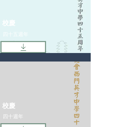
​校慶
四十五週年
​校慶
四十週年