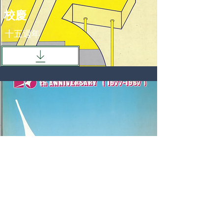
校慶
十五週年
校慶
十週年