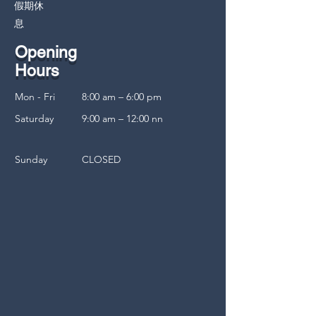
假期休
息
Opening
Hours
Mon - Fri
8:00 am – 6:00 pm
Saturday
9:00 am – 12:00 nn
​Sunday
CLOSED