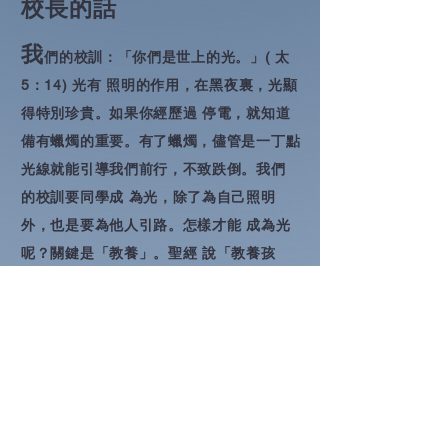
​校長的話
我
們的校訓：「你們是世上的光。」( 太
5：14) 光有 照明的作用，在黑夜裏，光顯
得特別珍貴。如果你經歷過 停電，就知道
備有蠟燭的重要。有了蠟燭，儘管是一丁點
光線就能引導我們前行，不致跌倒。我們
的校訓要同學成 為光，除了為自己照明
外，也是要為他人引路。怎樣才能 成為光
呢？關鍵是「教養」。聖經 說「教養孩
童，使他走 當行的道，就是到老他也不偏
離。」( 箴 22：6) 孩子們像 一張白紙，我
們成功地教了甚麼，這「白紙」上就會顯現
甚麼。
Our
school motto is, “You are the
light of the world.” (Matthew 5:14) Light