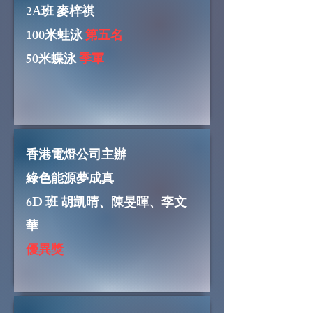
2A班 麥梓祺
100米蛙泳
第五名
50米蝶泳
季軍
香港電燈公司主辦
綠色能源夢成真
6D 班 胡凱晴、陳旻暉、李文
華
優異獎