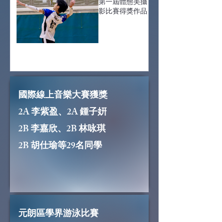
第一屆體態美攝
影比賽得獎作品
國際線上音樂大賽獲獎
2A 李紫盈、2A 鍾子姸
2B 李嘉欣、2B 林咏琪
2B 胡仕瑜等29名同學
元朗區學界游泳比賽