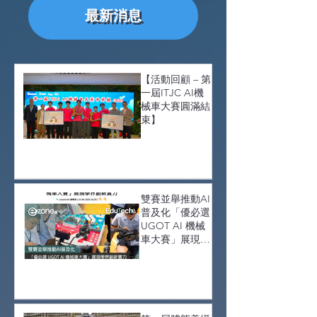
最新消息
【活動回顧 – 第
一屆ITJC AI機
械車大賽圓滿結
束】
雙賽並舉推動AI
普及化「優必選
UGOT AI 機械
車大賽」展現學
界創新實力